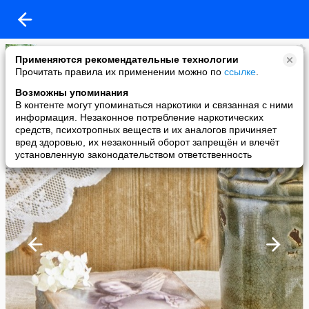
Дуся-Маруся
Применяются рекомендательные технологии
added a photo
Прочитать правила их применении можно по
ссылке
.
29 Nov в 18:16
Возможны упоминания
В контенте могут упоминаться наркотики и связанная с ними
информация. Незаконное потребление наркотических
средств, психотропных веществ и их аналогов причиняет
вред здоровью, их незаконный оборот запрещён и влечёт
установленную законодательством ответственность