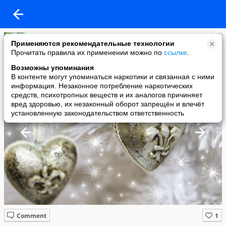
Дуся-Маруся
Применяются рекомендательные технологии
added a photo
Прочитать правила их применении можно по
ссылке
.
30 Dec в 20:21
Возможны упоминания
В контенте могут упоминаться наркотики и связанная с ними
информация. Незаконное потребление наркотических
средств, психотропных веществ и их аналогов причиняет
вред здоровью, их незаконный оборот запрещён и влечёт
установленную законодательством ответственность
Comment