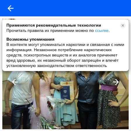
Т@нюфочк@
Применяются рекомендательные технологии
added a photo
Прочитать правила их применении можно по
ссылке
.
28 Jun в 20:01
Возможны упоминания
В контенте могут упоминаться наркотики и связанная с ними
информация. Незаконное потребление наркотических
средств, психотропных веществ и их аналогов причиняет
вред здоровью, их незаконный оборот запрещён и влечёт
установленную законодательством ответственность