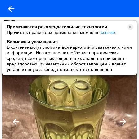
марина
Применяются рекомендательные технологии
added a photo
Прочитать правила их применении можно по
ссылке
.
25 Apr в 11:53
Возможны упоминания
В контенте могут упоминаться наркотики и связанная с ними
информация. Незаконное потребление наркотических
средств, психотропных веществ и их аналогов причиняет
вред здоровью, их незаконный оборот запрещён и влечёт
установленную законодательством ответственность