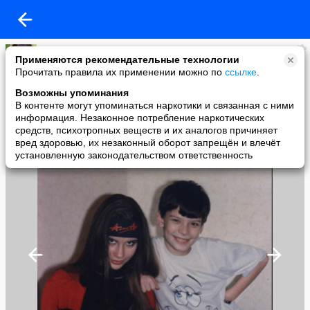
Алёнка
Применяются рекомендательные технологии
added a photo
Прочитать правила их применении можно по
ссылке
.
01 Aug в 21:38
Возможны упоминания
В контенте могут упоминаться наркотики и связанная с ними
информация. Незаконное потребление наркотических
средств, психотропных веществ и их аналогов причиняет
вред здоровью, их незаконный оборот запрещён и влечёт
установленную законодательством ответственность