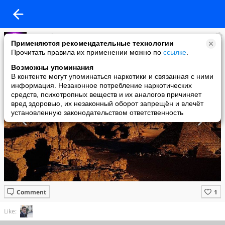
masterkosta
Применяются рекомендательные технологии
added a photo
Прочитать правила их применении можно по
ссылке
.
02 Nov в 07:27
Возможны упоминания
В контенте могут упоминаться наркотики и связанная с ними
информация. Незаконное потребление наркотических
средств, психотропных веществ и их аналогов причиняет
вред здоровью, их незаконный оборот запрещён и влечёт
установленную законодательством ответственность
Comment
Like: