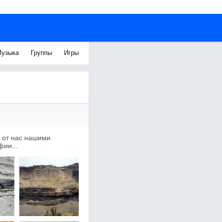
узыка
Группы
Игры
 от нас нашими
ии...