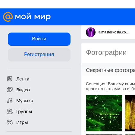
©masterkosta.com ©
Войти
Фотографии
Регистрация
Секретные фотогр
Лента
Сенсация! Вашему вним
правительствами во изб
Видео
Музыка
Группы
Игры