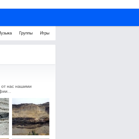
узыка
Группы
Игры
 от нас нашими
ии...