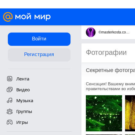
©masterkosta.com ©
Войти
Фотографии
Регистрация
Секретные фотогр
Лента
Сенсация! Вашему вним
правительствами во изб
Видео
Музыка
Группы
Игры