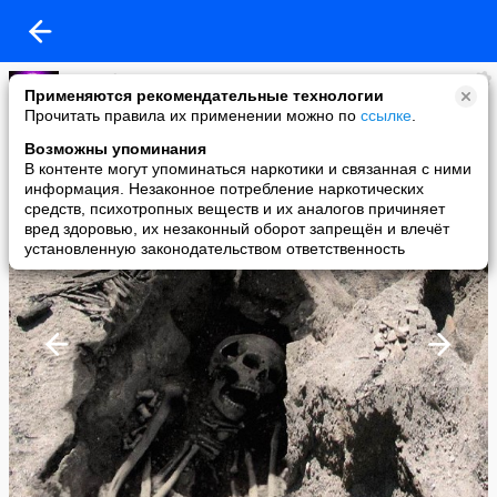
masterkosta
Применяются рекомендательные технологии
added a photo
Прочитать правила их применении можно по
ссылке
.
02 Nov в 07:27
Возможны упоминания
В контенте могут упоминаться наркотики и связанная с ними
информация. Незаконное потребление наркотических
средств, психотропных веществ и их аналогов причиняет
вред здоровью, их незаконный оборот запрещён и влечёт
установленную законодательством ответственность