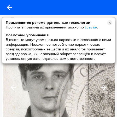
masternick
Применяются рекомендательные технологии
added a photo
Прочитать правила их применении можно по
ссылке
.
29 Jan в 16:01
Возможны упоминания
В контенте могут упоминаться наркотики и связанная с ними
информация. Незаконное потребление наркотических
средств, психотропных веществ и их аналогов причиняет
вред здоровью, их незаконный оборот запрещён и влечёт
установленную законодательством ответственность