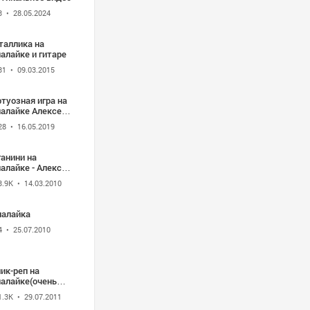
3
• 28.05.2024
таллика на
алайке и гитаре
31
• 09.03.2015
туозная игра на
лалайке Алексея
хиповского
28
• 16.05.2019
анини на
алайке - Алексей
хиповский
3.9K
• 14.03.2010
лалайка
4
• 25.07.2010
ик-реп на
лалайке(очень
тое видео О.о)
1.3K
• 29.07.2011