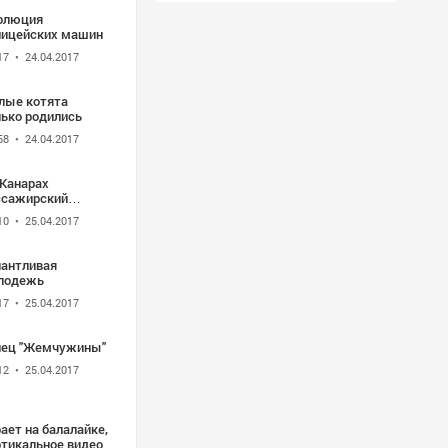
олюция
лицейских машин
17
• 24.04.2017
лые котята
лько родились
58
• 24.04.2017
 Канарах
ссажирский
ром врезался в
10
• 25.04.2017
рс
лантливая
лодежь
17
• 25.04.2017
нец "Жемчужины"
12
• 25.04.2017
ает на балалайке,
ртикальное видео