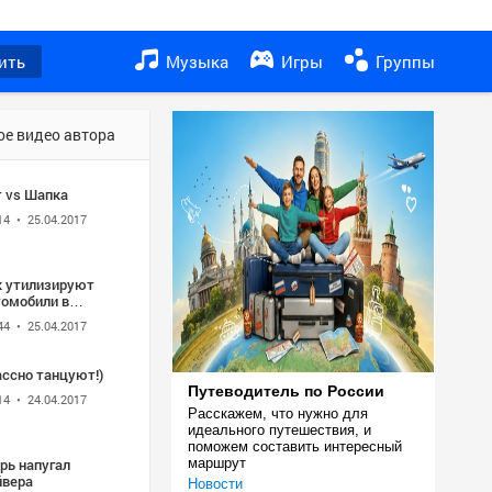
ить
Музыка
Игры
Группы
ое видео автора
т vs Шапка
14
• 25.04.2017
к утилизируют
томобили в
онии
44
• 25.04.2017
ассно танцуют!)
Путеводитель по России
14
• 24.04.2017
Расскажем, что нужно для 
идеального путешествия, и 
поможем составить интересный 
рь напугал
маршрут
йвера
Новости