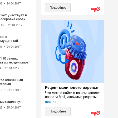
96
• 24.04.2017
Подробнее
ет в
ессировке собак
116
• 25.04.2017
асно
змущенный
пугай
31
• 24.04.2017
П 10 самых
гатых людей мира
4
• 25.04.2017
тва огненными
келами
Рецепт малинового варенья
10
• 24.04.2017
Что можно найти в нашем канале: 
новости Mail, любимые рецепты...
наставили тут
max.ru
25
• 25.04.2017
Подробнее