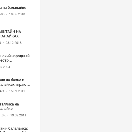
а на балалайке
605
• 18.06.2010
МШТАЙН НА
ЛАЛАЙКАХ
8
• 23.12.2018
льский народный
естр.
зыканты играют
05.2024
 балалайках
ни на баяне и
лалайках играют
орм
471
• 15.09.2011
таллика на
лалайке
1.8K
• 19.09.2011
ан и балалайка: