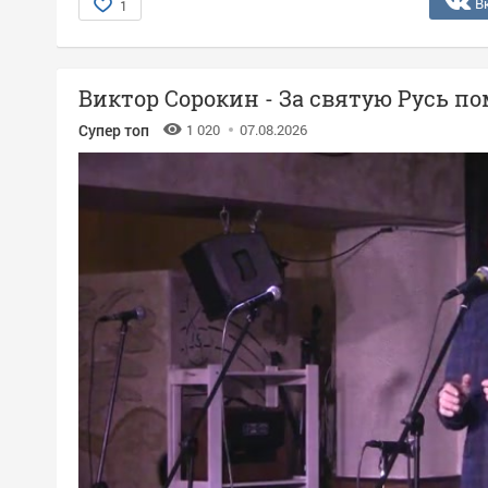
В
1
Виктор Сорокин - За святую Русь п
Супер топ
1 020
07.08.2026