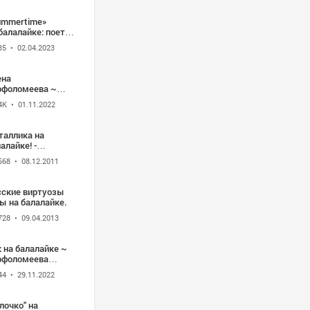
ummertime»
балалайке: поет
ина Гагарина,
35
• 02.04.2023
компанирует
астасия Тюрина.
ена
рфоломеева ~
у на балалайке
4K
• 01.11.2022
таллика на
алайке! -
uTube.mp4
568
• 08.12.2011
сские виртуозы
ы на балалайке.
728
• 09.04.2013
 на балалайке ~
рфоломеева
ена
44
• 29.11.2022
лочко" на