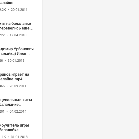
лалайке
Решетника
2.2K
• 20.01.2011
иг на балалайке
 перевелись еще
ельцы
222
• 17.04.2010
адимир Урбанович
лалайка) Илья
анович (гитара)
26
• 30.01.2013
онио Вивальди -
данте
аснодар-2012
риков играет на
лалайке.mp4
465
• 28.09.2011
нцевальные хиты
балалайке
лалайка Шоу
201
• 04.02.2014
моучитель игры
балалайке
.urokimusic.ru
1.1K
• 31.01.2013