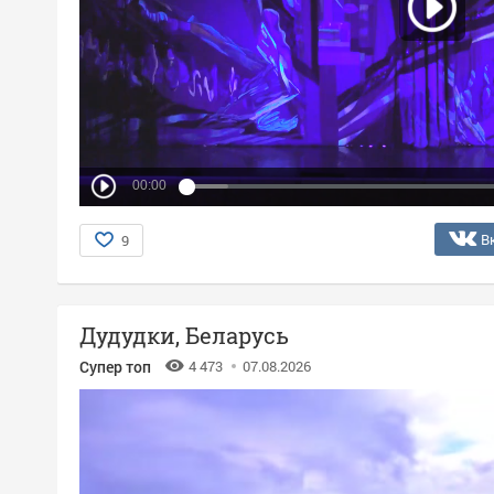
00:00
В
9
Дудудки, Беларусь
Супер топ
4 473
07.08.2026