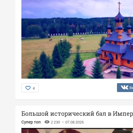
В
4
Большой исторический бал в Импер
Супер топ
2 230
07.08.2026