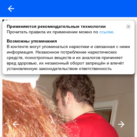
Сергей Маликов
Применяются рекомендательные технологии
added a photo
Прочитать правила их применении можно по
ссылке
.
01 Jan в 22:41
Возможны упоминания
В контенте могут упоминаться наркотики и связанная с ними
информация. Незаконное потребление наркотических
средств, психотропных веществ и их аналогов причиняет
вред здоровью, их незаконный оборот запрещён и влечёт
установленную законодательством ответственность