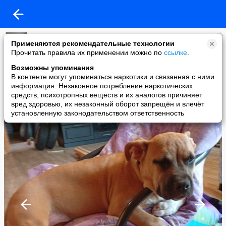
Михаил Смирнов
Применяются рекомендательные технологии
added a photo
Прочитать правила их применении можно по
ссылке
.
02 Nov в 20:16
Возможны упоминания
В контенте могут упоминаться наркотики и связанная с ними
информация. Незаконное потребление наркотических
средств, психотропных веществ и их аналогов причиняет
вред здоровью, их незаконный оборот запрещён и влечёт
установленную законодательством ответственность