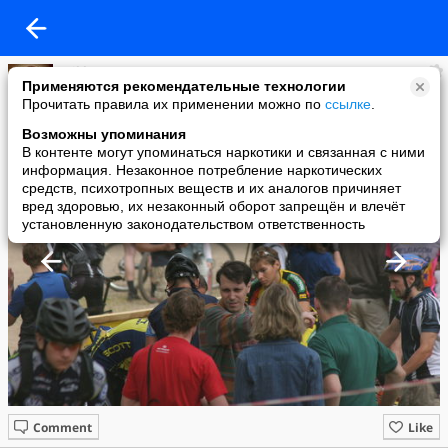
mikko
Применяются рекомендательные технологии
added a photo
Прочитать правила их применении можно по
ссылке
.
14 Jun в 08:39
Возможны упоминания
В контенте могут упоминаться наркотики и связанная с ними
информация. Незаконное потребление наркотических
средств, психотропных веществ и их аналогов причиняет
вред здоровью, их незаконный оборот запрещён и влечёт
установленную законодательством ответственность
Comment
Like