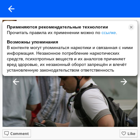
mikko
Применяются рекомендательные технологии
added a photo
Прочитать правила их применении можно по
ссылке
.
14 Jun в 08:39
Возможны упоминания
В контенте могут упоминаться наркотики и связанная с ними
информация. Незаконное потребление наркотических
средств, психотропных веществ и их аналогов причиняет
вред здоровью, их незаконный оборот запрещён и влечёт
установленную законодательством ответственность
Comment
Like