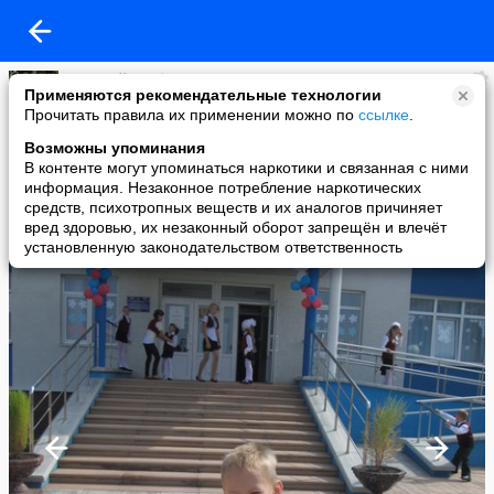
Николай Горбунов
Применяются рекомендательные технологии
added a photo
Прочитать правила их применении можно по
ссылке
.
08 Sep в 23:06
Возможны упоминания
В контенте могут упоминаться наркотики и связанная с ними
информация. Незаконное потребление наркотических
средств, психотропных веществ и их аналогов причиняет
вред здоровью, их незаконный оборот запрещён и влечёт
установленную законодательством ответственность