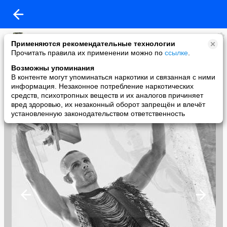
Милка!!!
Применяются рекомендательные технологии
added a photo
Прочитать правила их применении можно по
ссылке
.
24 Sep в 08:00
Возможны упоминания
В контенте могут упоминаться наркотики и связанная с ними
информация. Незаконное потребление наркотических
средств, психотропных веществ и их аналогов причиняет
вред здоровью, их незаконный оборот запрещён и влечёт
установленную законодательством ответственность