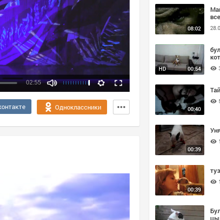
Ма
все
Ве
28.
08:02
бу
ко
HD
00:54
02:55
Та
Качество:
контакте
Одноклассники
00:40
360p
720p
Уня
00:39
ту
00:39
Бу
цы