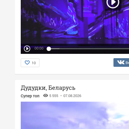
00:00
В
10
Дудудки, Беларусь
Супер топ
5 555
07.08.2026