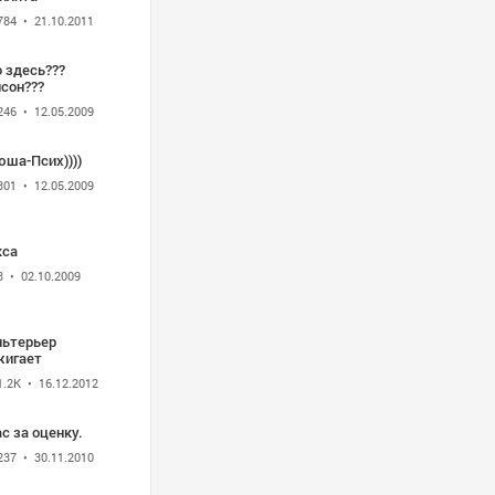
784
• 21.10.2011
 здесь???
сон???
246
• 12.05.2009
юша-Псих))))
301
• 12.05.2009
кса
3
• 02.10.2009
льтерьер
жигает
1.2K
• 16.12.2012
с за оценку.
237
• 30.11.2010