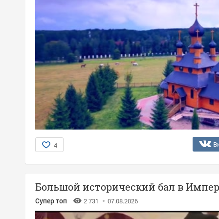
В
4
Большой исторический бал в Импер
Супер топ
2 731
07.08.2026