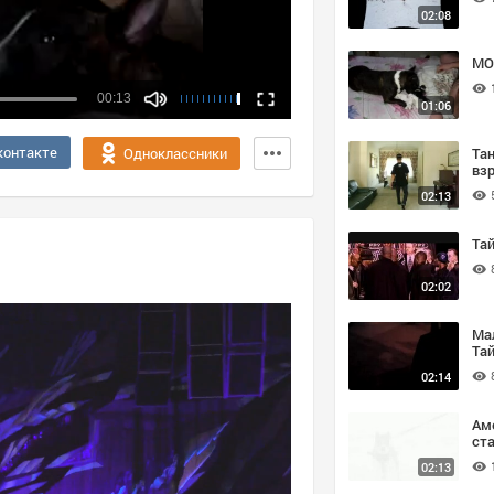
02:08
MO
00:13
01:06
контакте
Та
Одноклассники
вз
02:13
Та
02:02
Ма
Та
по
02:14
Ам
ст
тер
02:13
Yo