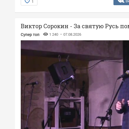
В
1
Виктор Сорокин - За святую Русь п
Супер топ
1 240
07.08.2026