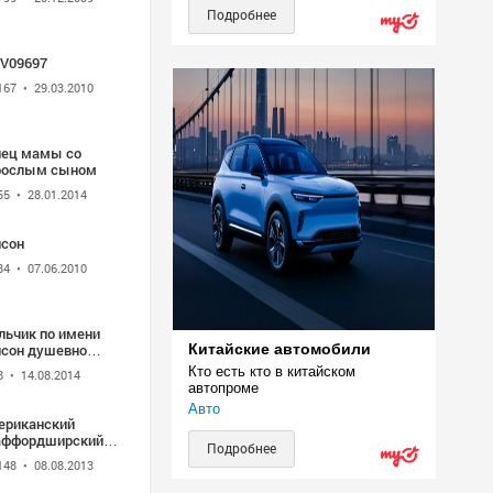
Подробнее
V09697
167
• 29.03.2010
нец мамы со
рослым сыном
55
• 28.01.2014
йсон
84
• 07.06.2010
льчик по имени
йсон душевно
Китайские автомобили
ет..mp4
Кто есть кто в китайском 
8
• 14.08.2014
автопроме
Авто
ериканский
аффордширский
Подробнее
ьер, Тайсон -
148
• 08.08.2013
uTube