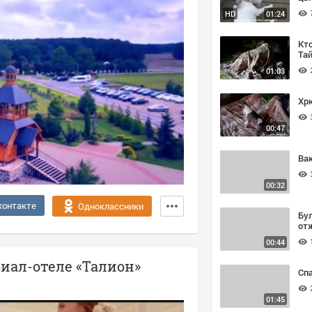
HD
01:24
Кто
Тай
01:03
Хр
00:47
Ва
00:32
контакте
Одноклассники
Бу
от
00:44
иал-отеле «Талион»
Спа
01:45