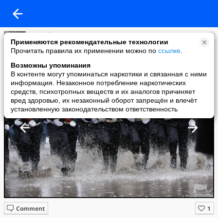
Сергей Платонов
Применяются рекомендательные технологии
added a photo
Прочитать правила их применении можно по
ссылке
.
20 Nov в 14:01
Возможны упоминания
В контенте могут упоминаться наркотики и связанная с ними
информация. Незаконное потребление наркотических
средств, психотропных веществ и их аналогов причиняет
вред здоровью, их незаконный оборот запрещён и влечёт
установленную законодательством ответственность
Comment