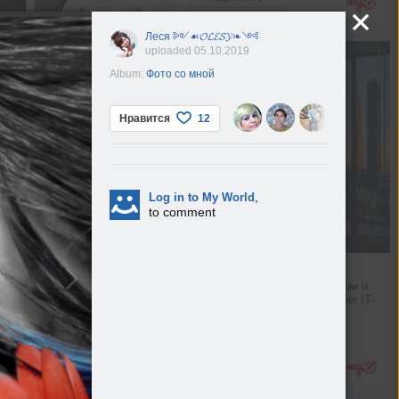
Леся ༻☙𝓞𝓛𝓔𝓢𝓨❧༺
uploaded 05.10.2019
Album:
Фото со мной
Нравится
12
,
Log in to My World
to comment
Технологии для женщин
Общаемся с топ-менеджерами и 
основательницами российских IT-
компаний
Hi-Tech
Подробнее