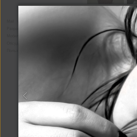
Mail
О компании
Реклама
Разработчикам
Мобильная версия
Помощь
Обсудить проект
Пользовательское соглашение