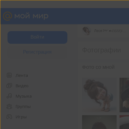
Леся ༻☙𝓞𝓛𝓔𝓢𝓨❧༺
Войти
Фотографии
Регистрация
Фото со мной
Лента
Видео
Музыка
Группы
Игры