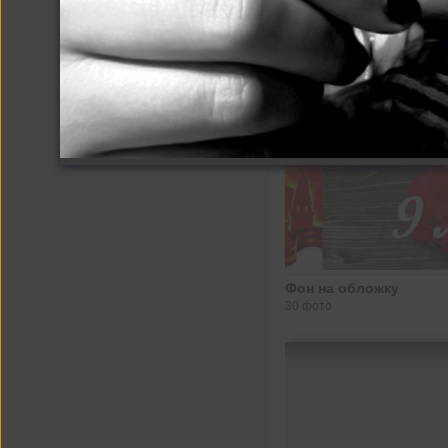
Другие альбомы
Фон на обложку
30 фото