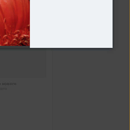
о нового
фото