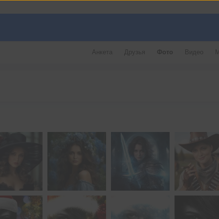
Анкета
Друзья
Фото
Видео
М