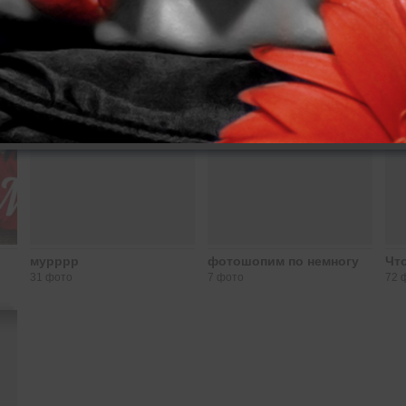
мурррр
фотошопим по немногу
Чт
31 фото
7 фото
72 