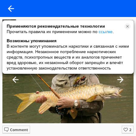
Олег Иванов
Применяются рекомендательные технологии
added a photo
Прочитать правила их применении можно по
ссылке
.
12 Jul в 00:24
Возможны упоминания
В контенте могут упоминаться наркотики и связанная с ними
информация. Незаконное потребление наркотических
средств, психотропных веществ и их аналогов причиняет
вред здоровью, их незаконный оборот запрещён и влечёт
установленную законодательством ответственность
Comment