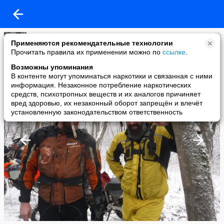
Cherepaha
Применяются рекомендательные технологии
added a photo
Прочитать правила их применении можно по
ссылке
.
12 Dec в 12:47
Возможны упоминания
В контенте могут упоминаться наркотики и связанная с ними
информация. Незаконное потребление наркотических
средств, психотропных веществ и их аналогов причиняет
вред здоровью, их незаконный оборот запрещён и влечёт
установленную законодательством ответственность