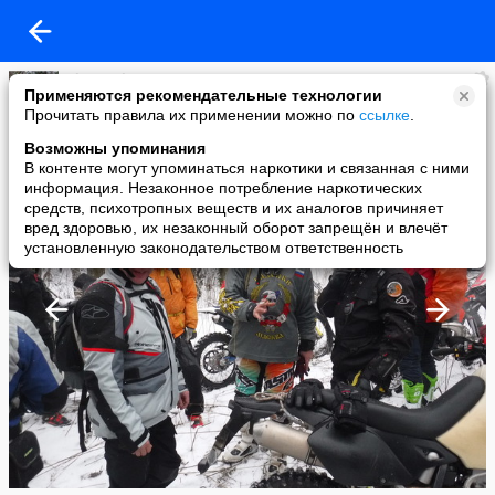
Cherepaha
Применяются рекомендательные технологии
added a photo
Прочитать правила их применении можно по
ссылке
.
12 Dec в 12:48
Возможны упоминания
В контенте могут упоминаться наркотики и связанная с ними
информация. Незаконное потребление наркотических
средств, психотропных веществ и их аналогов причиняет
вред здоровью, их незаконный оборот запрещён и влечёт
установленную законодательством ответственность