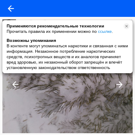
Андрей Михайлович
Применяются рекомендательные технологии
added a photo
Прочитать правила их применении можно по
ссылке
.
16 Apr в 00:32
Возможны упоминания
В контенте могут упоминаться наркотики и связанная с ними
информация. Незаконное потребление наркотических
средств, психотропных веществ и их аналогов причиняет
вред здоровью, их незаконный оборот запрещён и влечёт
установленную законодательством ответственность