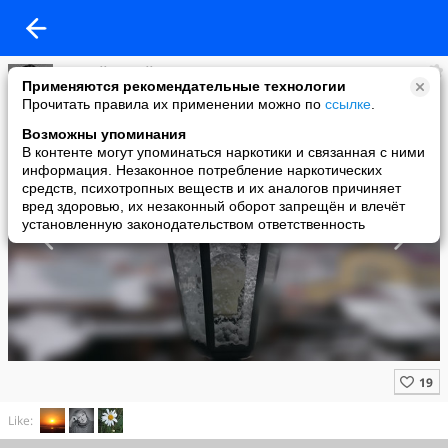
Андрей Михайлович
Применяются рекомендательные технологии
added a photo
Прочитать правила их применении можно по
ссылке
.
22 Dec в 09:59
Возможны упоминания
В контенте могут упоминаться наркотики и связанная с ними
информация. Незаконное потребление наркотических
средств, психотропных веществ и их аналогов причиняет
вред здоровью, их незаконный оборот запрещён и влечёт
установленную законодательством ответственность
Like: