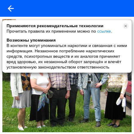
Генерал
Применяются рекомендательные технологии
added a photo
Прочитать правила их применении можно по
ссылке
.
07 Jul в 22:15
Возможны упоминания
В контенте могут упоминаться наркотики и связанная с ними
информация. Незаконное потребление наркотических
средств, психотропных веществ и их аналогов причиняет
вред здоровью, их незаконный оборот запрещён и влечёт
установленную законодательством ответственность