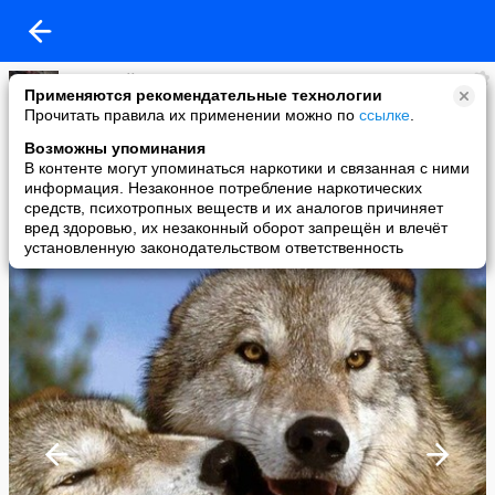
Бешиный
Применяются рекомендательные технологии
added a photo
Прочитать правила их применении можно по
ссылке
.
05 Feb в 18:49
Возможны упоминания
В контенте могут упоминаться наркотики и связанная с ними
информация. Незаконное потребление наркотических
средств, психотропных веществ и их аналогов причиняет
вред здоровью, их незаконный оборот запрещён и влечёт
установленную законодательством ответственность