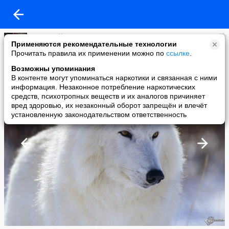
Бешиный
Применяются рекомендательные технологии
added a photo
Прочитать правила их применении можно по
ссылке
.
05 Feb в 18:49
Возможны упоминания
В контенте могут упоминаться наркотики и связанная с ними
информация. Незаконное потребление наркотических
средств, психотропных веществ и их аналогов причиняет
вред здоровью, их незаконный оборот запрещён и влечёт
установленную законодательством ответственность