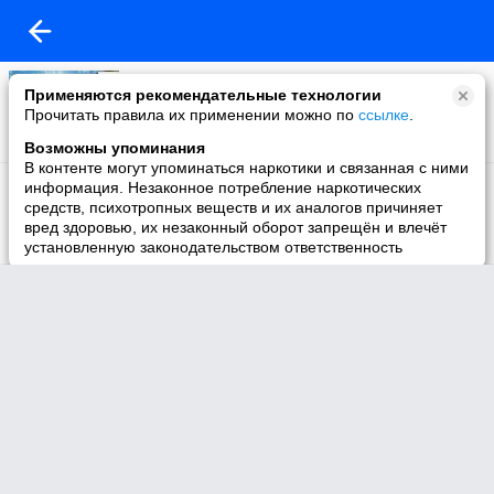
Михаил Рыбаков: отзывы участников тренинга
Применяются рекомендательные технологии
"Карьера"
Прочитать правила их применении можно по
ссылке
.
880 просмотров
4:30
Возможны упоминания
В контенте могут упоминаться наркотики и связанная с ними
Михаил Рыбаков: Тренинг по устройству на работу
информация. Незаконное потребление наркотических
1944 просмотра
средств, психотропных веществ и их аналогов причиняет
вред здоровью, их незаконный оборот запрещён и влечёт
установленную законодательством ответственность
4:10