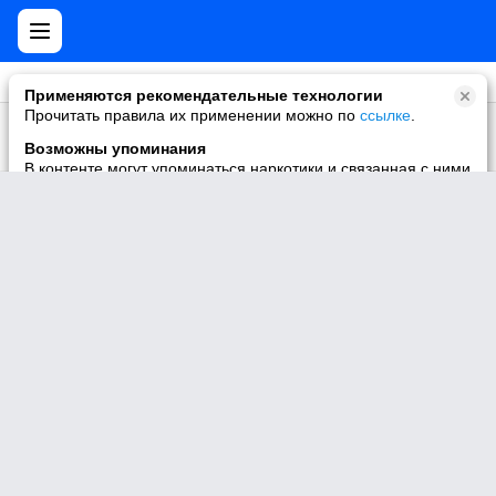
Применяются рекомендательные технологии
Прочитать правила их применении можно по
ссылке
.
6860244
🌸 Ḿεҗдẏ нαмน дεᏰочҝαмน 🌸
Участник
Возможны упоминания
В контенте могут упоминаться наркотики и связанная с ними
информация. Незаконное потребление наркотических
средств, психотропных веществ и их аналогов причиняет
вред здоровью, их незаконный оборот запрещён и влечёт
установленную законодательством ответственность