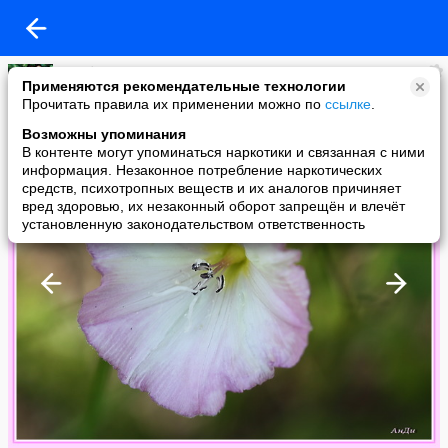
Улыбка
Применяются рекомендательные технологии
added a photo
Прочитать правила их применении можно по
ссылке
.
09 Nov в 21:42
Возможны упоминания
В контенте могут упоминаться наркотики и связанная с ними
информация. Незаконное потребление наркотических
средств, психотропных веществ и их аналогов причиняет
вред здоровью, их незаконный оборот запрещён и влечёт
установленную законодательством ответственность