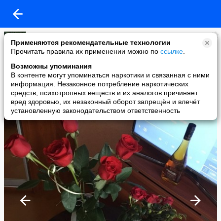
Мария Вологжанина
Применяются рекомендательные технологии
added a photo
Прочитать правила их применении можно по
ссылке
.
25 Dec в 13:44
Возможны упоминания
В контенте могут упоминаться наркотики и связанная с ними
информация. Незаконное потребление наркотических
средств, психотропных веществ и их аналогов причиняет
вред здоровью, их незаконный оборот запрещён и влечёт
установленную законодательством ответственность