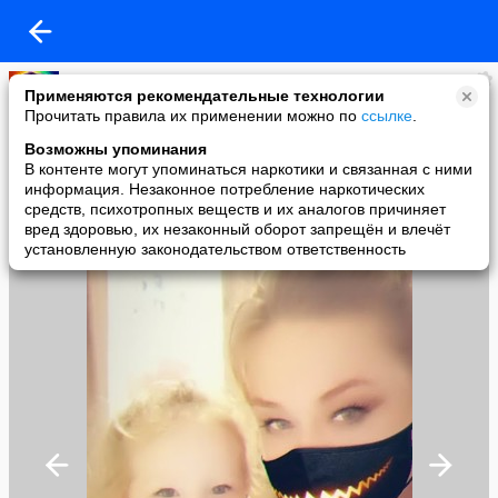
Лариса
Применяются рекомендательные технологии
added a photo
Прочитать правила их применении можно по
ссылке
.
01 Nov в 01:12
Возможны упоминания
В контенте могут упоминаться наркотики и связанная с ними
информация. Незаконное потребление наркотических
средств, психотропных веществ и их аналогов причиняет
вред здоровью, их незаконный оборот запрещён и влечёт
установленную законодательством ответственность