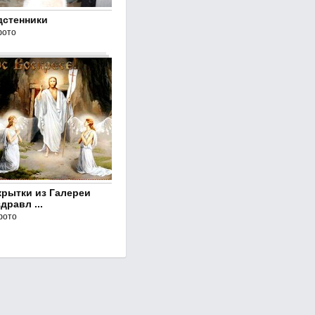
дстенники
фото
крытки из Галереи
дравл ...
фото