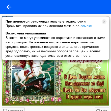
Надежда Крючкова
Применяются рекомендательные технологии
added a photo
Прочитать правила их применении можно по
ссылке
.
06 May в 15:36
Возможны упоминания
В контенте могут упоминаться наркотики и связанная с ними
информация. Незаконное потребление наркотических
средств, психотропных веществ и их аналогов причиняет
вред здоровью, их незаконный оборот запрещён и влечёт
установленную законодательством ответственность
Comment
Like