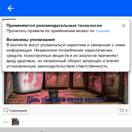
Надежда Крючкова
Применяются рекомендательные технологии
added a photo
Прочитать правила их применении можно по
ссылке
.
10 May в 15:36
Возможны упоминания
В контенте могут упоминаться наркотики и связанная с ними
информация. Незаконное потребление наркотических
средств, психотропных веществ и их аналогов причиняет
вред здоровью, их незаконный оборот запрещён и влечёт
установленную законодательством ответственность
Comment
Like: