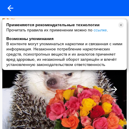
Нана Минасян
Применяются рекомендательные технологии
added a photo
Прочитать правила их применении можно по
ссылке
.
31 Dec в 00:41
Возможны упоминания
В контенте могут упоминаться наркотики и связанная с ними
информация. Незаконное потребление наркотических
средств, психотропных веществ и их аналогов причиняет
вред здоровью, их незаконный оборот запрещён и влечёт
установленную законодательством ответственность