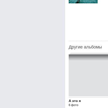
Другие альбомы
А это я
6 фото