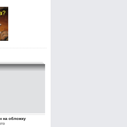
н на обложку
ото