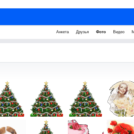
Анкета
Друзья
Фото
Видео
М