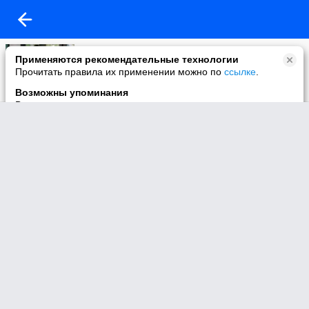
Моё видео
Применяются рекомендательные технологии
2 видео
Прочитать правила их применении можно по
ссылке
.
Возможны упоминания
В контенте могут упоминаться наркотики и связанная с ними
информация. Незаконное потребление наркотических
средств, психотропных веществ и их аналогов причиняет
вред здоровью, их незаконный оборот запрещён и влечёт
установленную законодательством ответственность