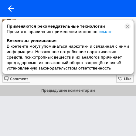
Наталья Позднякова
Применяются рекомендательные технологии
added a photo
Прочитать правила их применении можно по
ссылке
.
25 Nov в 12:40
Возможны упоминания
В контенте могут упоминаться наркотики и связанная с ними
информация. Незаконное потребление наркотических
средств, психотропных веществ и их аналогов причиняет
вред здоровью, их незаконный оборот запрещён и влечёт
установленную законодательством ответственность
Comment
Like
Предыдущие комментарии