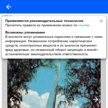
NT
Применяются рекомендательные технологии
added a photo
Прочитать правила их применении можно по
ссылке
.
18 Nov в 14:16
Возможны упоминания
В контенте могут упоминаться наркотики и связанная с ними
информация. Незаконное потребление наркотических
средств, психотропных веществ и их аналогов причиняет
вред здоровью, их незаконный оборот запрещён и влечёт
установленную законодательством ответственность