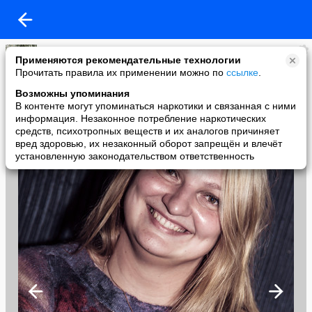
Жар___Птица__21_век
Применяются рекомендательные технологии
added a photo
Прочитать правила их применении можно по
ссылке
.
12 Feb в 19:39
Возможны упоминания
В контенте могут упоминаться наркотики и связанная с ними
информация. Незаконное потребление наркотических
средств, психотропных веществ и их аналогов причиняет
вред здоровью, их незаконный оборот запрещён и влечёт
установленную законодательством ответственность