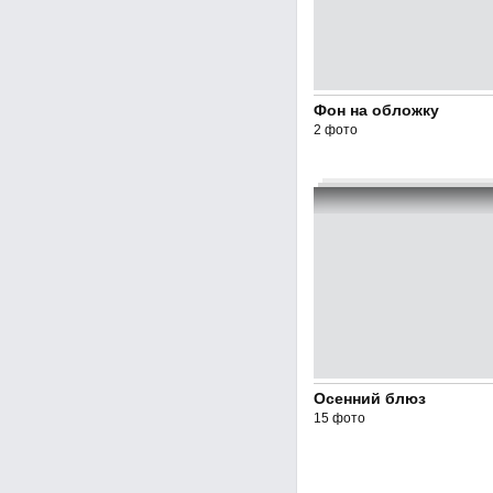
Фон на обложку
2 фото
Осенний блюз
15 фото