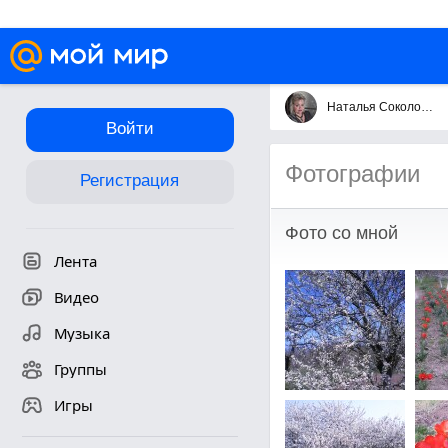
Наталья Соколовская
Войти
Фотографии
Регистрация
Фото со мной
Лента
Видео
Музыка
Группы
Игры