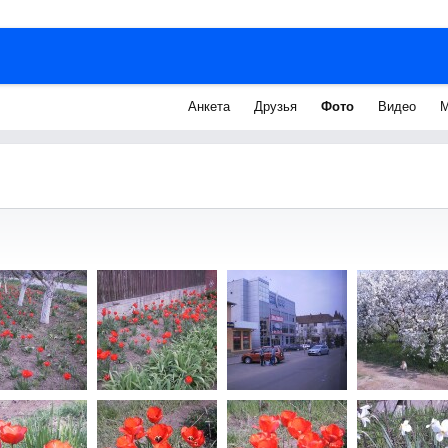
Анкета
Друзья
Фото
Видео
М