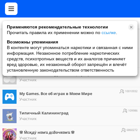
Применяются рекомендательные технологии
Прочитать правила их применении можно по
ссылке
.
140
Fани Муратбаев атындагы мектеп-гимназиясы
Участник
Возможны упоминания
В контенте могут упоминаться наркотики и связанная с ними
24586
информация. Незаконное потребление наркотических
smeisyaa
средств, психотропных веществ и их аналогов причиняет
Участник
вред здоровью, их незаконный оборот запрещён и влечёт
установленную законодательством ответственность
169
Гимназия Гани Муратбаева (Официальное сообщество) - ORIGINAL
Участник
10010932
Мy Games. Все об играх в Моем Мире
Участник
109986
Типичный Калининград
Участник
6860272
🌸 Ḿεҗдẏ нαмน дεᏰочҝαмน 🌸
Участник