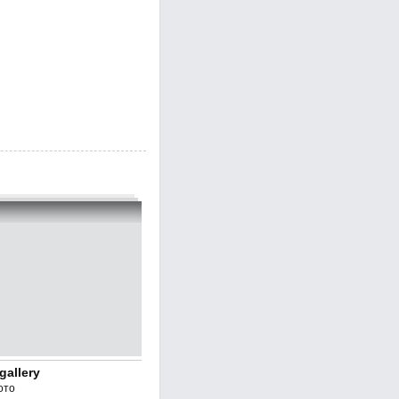
gallery
ото