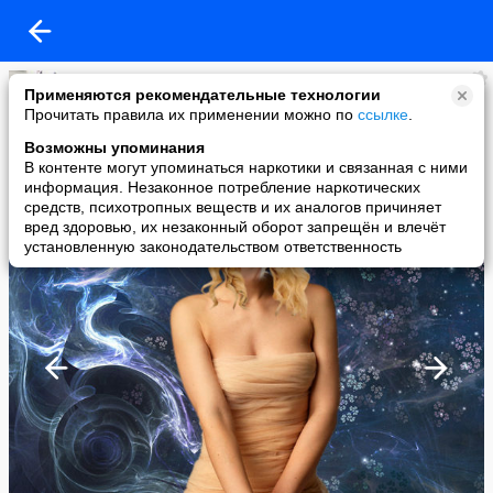
Наталья Батанина
Применяются рекомендательные технологии
added a photo
Прочитать правила их применении можно по
ссылке
.
10 Nov в 21:55
Возможны упоминания
В контенте могут упоминаться наркотики и связанная с ними
информация. Незаконное потребление наркотических
средств, психотропных веществ и их аналогов причиняет
вред здоровью, их незаконный оборот запрещён и влечёт
установленную законодательством ответственность