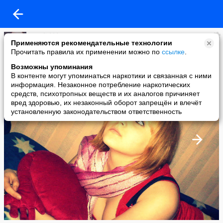
natali ***
Применяются рекомендательные технологии
added a photo
Прочитать правила их применении можно по
ссылке
.
21 Apr в 14:32
Возможны упоминания
В контенте могут упоминаться наркотики и связанная с ними
информация. Незаконное потребление наркотических
средств, психотропных веществ и их аналогов причиняет
вред здоровью, их незаконный оборот запрещён и влечёт
установленную законодательством ответственность