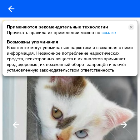
елена нефедова
Применяются рекомендательные технологии
added a photo
Прочитать правила их применении можно по
ссылке
.
25 Nov в 01:43
Возможны упоминания
В контенте могут упоминаться наркотики и связанная с ними
информация. Незаконное потребление наркотических
средств, психотропных веществ и их аналогов причиняет
вред здоровью, их незаконный оборот запрещён и влечёт
установленную законодательством ответственность