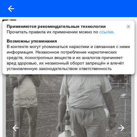
Владимир
Применяются рекомендательные технологии
added a photo
Прочитать правила их применении можно по
ссылке
.
13 Jul в 13:39
Возможны упоминания
В контенте могут упоминаться наркотики и связанная с ними
информация. Незаконное потребление наркотических
средств, психотропных веществ и их аналогов причиняет
вред здоровью, их незаконный оборот запрещён и влечёт
установленную законодательством ответственность