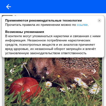
Йожик
Применяются рекомендательные технологии
added a photo
Прочитать правила их применении можно по
ссылке
.
16 Jun в 16:28
Возможны упоминания
В контенте могут упоминаться наркотики и связанная с ними
информация. Незаконное потребление наркотических
средств, психотропных веществ и их аналогов причиняет
вред здоровью, их незаконный оборот запрещён и влечёт
установленную законодательством ответственность